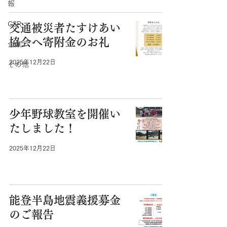
報
CSR
交通被災者たすけあい
協会へ寄附金のお礼
企業
2025年12月22日
その他
少年野球教室を開催い
たしました！
2025年12月22日
能登半島地震義援募金
のご報告