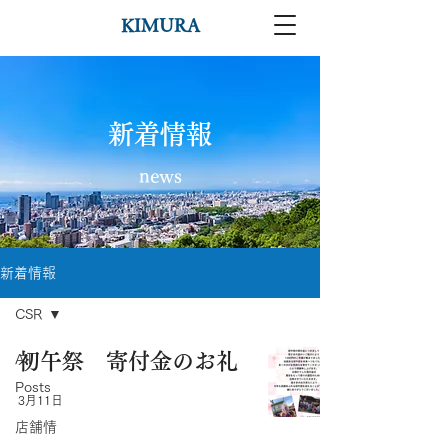
KIMURA
​新着情報
news
新着情報
CSR
初午祭 寄付金のお礼
All
Posts
3月11日
店舗情