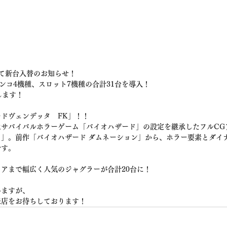
て新台入替のお知らせ！
パチンコ4機種、スロット7機種の合計31台を導入！
します！
ードヴェンデッタ　FK」！！
はサバイバルホラーゲーム「バイオハザード」の設定を継承したフルCG
」。前作「バイオハザード ダムネーション」から、ホラー要素とダイ
です。
アまで幅広く人気のジャグラーが合計20台に！
いますが、
来店をお待ちしております！