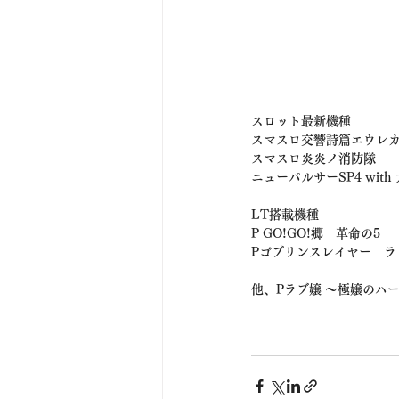
スロット最新機種
スマスロ交響詩篇エウレカセブ
スマスロ炎炎ノ消防隊
ニューパルサーSP4 wit
LT搭載機種
P GO!GO!郷　革命の5
Pゴブリンスレイヤー　ラッ
他、Pラブ嬢 〜極嬢のハ