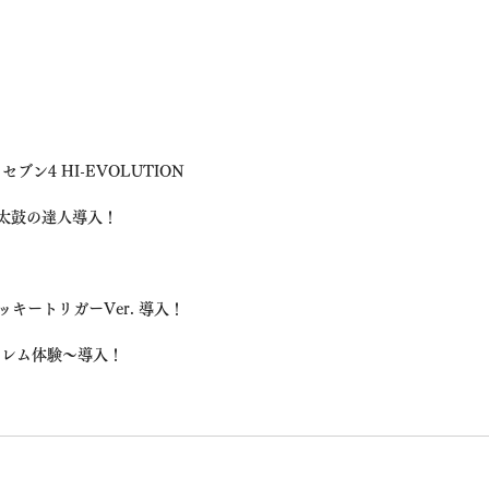
ン4 HI-EVOLUTION
h 太鼓の達人導入！
キートリガーVer. 導入！
ーレム体験〜導入！