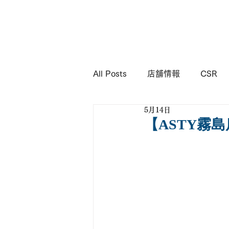
KIMURA
Corporation
All Posts
店舗情報
CSR
5月14日
【ASTY霧