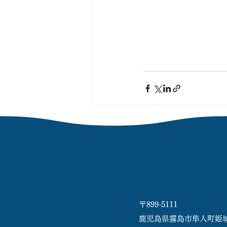
〒899-5111
鹿児島県霧島市隼人町姫城17