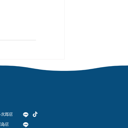
与次郎店
霧島店