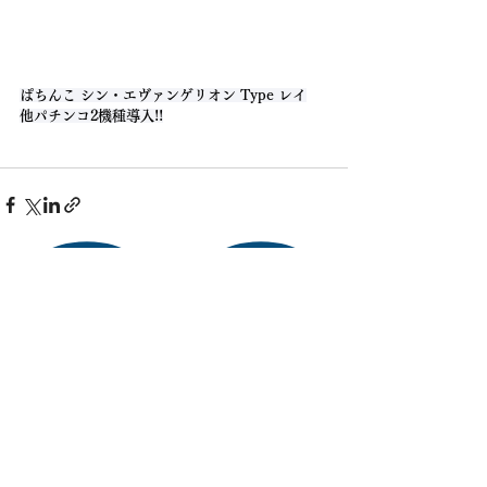
ぱちんこ シン・エヴァンゲリオン Type レイ
他パチンコ2機種導入!!
株式会社 木村商事
〒899-5111
鹿児島県霧島市隼人町姫城1790-12
TEL:
0995-42-7007
FAX:
0995-42-3794
プライバシーポリシー