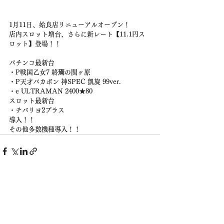
1月11日、姶良店リニューアルオープン！
店内スロット増台、さらに新レート【11.1円ス
ロット】登場！！
パチンコ最新台
・P戦国乙女7 終焉の関ヶ原
・P天才バカボン 神SPEC 凱旋 99ver.
・e ULTRAMAN 2400★80
スロット最新台
・チバリヨ2プラス
導入！！
その他多数機種導入！！
株式会社 木村商事