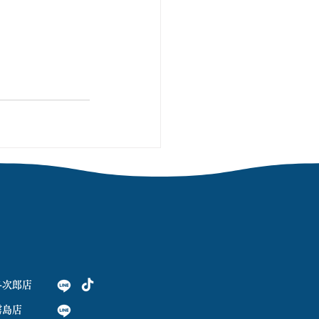
与次郎店
霧島店