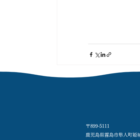
〒899-5111
鹿児島県霧島市隼人町姫城17