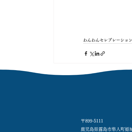
わんわんセレブレーション!C
〒899-5111
鹿児島県霧島市隼人町姫城17