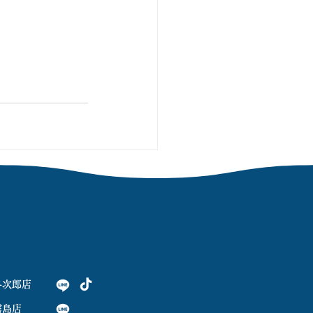
与次郎店
霧島店