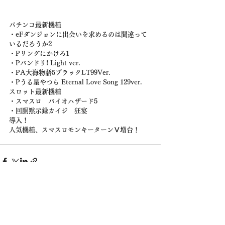
パチンコ最新機種
・eFダンジョンに出会いを求めるのは間違って
いるだろうか2
・Pリングにかけろ1
・Pバンドリ! Light ver.
・PA大海物語5ブラックLT99Ver.
・Pうる星やつら Eternal Love Song 129ver.
スロット最新機種
・スマスロ　バイオハザード5
・回胴黙示録カイジ　狂宴
導入！
人気機種、スマスロモンキーターンⅤ増台！
株式会社 木村商事