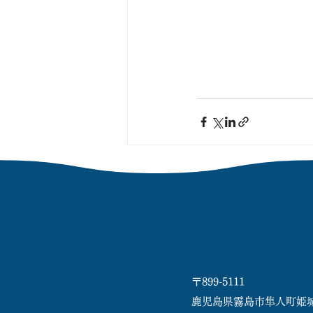
〒899-5111
鹿児島県霧島市隼人町姫城17