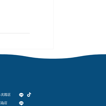
与次郎店
霧島店